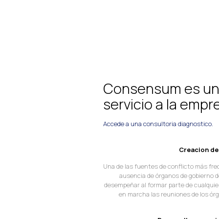
Consensum es una
servicio a la empre
Accede a una consultoria diagnostico.
Creacion de
Una de las fuentes de conflicto más fre
ausencia de órganos de gobierno d
desempeñar al formar parte de cualquie
en marcha las reuniones de los órga