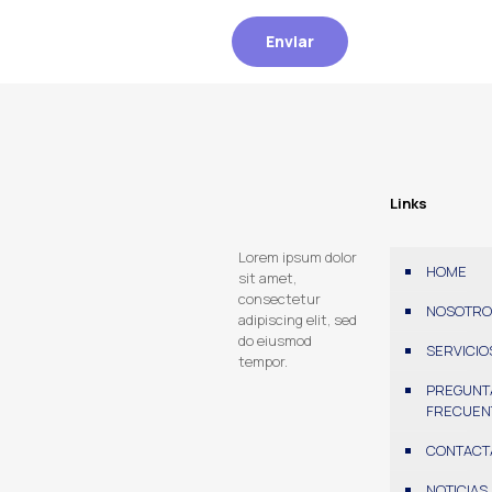
Enviar
Links
Lorem ipsum dolor
HOME
sit amet,
consectetur
NOSOTRO
adipiscing elit, sed
do eiusmod
SERVICIO
tempor.
PREGUNT
FRECUEN
CONTACT
NOTICIAS